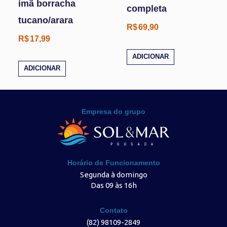
ímã borracha
completa
tucano/arara
R$
69,90
R$
17,99
ADICIONAR
ADICIONAR
Empresa do grupo
Horário de Funcionamento
Segunda à domingo
Das 09 às 16h
Contato
(82) 98109-2849