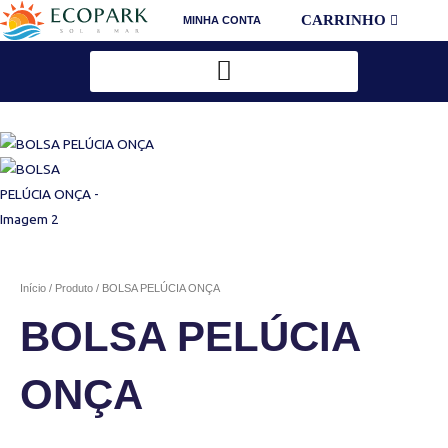
Ir
CARRINHO
MINHA CONTA
para
o
conteúdo
Início
/
Produto
/ BOLSA PELÚCIA ONÇA
BOLSA PELÚCIA
ONÇA