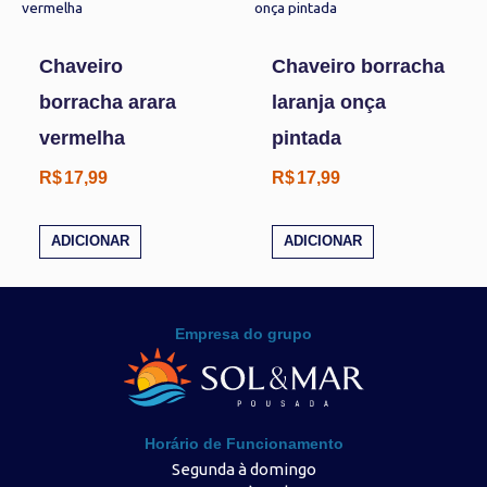
Chaveiro
Chaveiro borracha
borracha arara
laranja onça
vermelha
pintada
R$
17,99
R$
17,99
ADICIONAR
ADICIONAR
Empresa do grupo
Horário de Funcionamento
Segunda à domingo