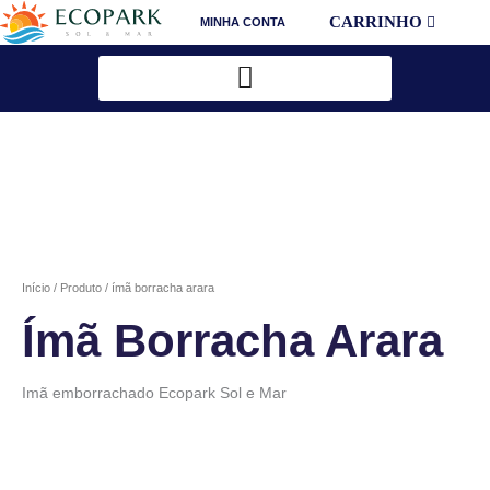
Ir
CARRINHO
MINHA CONTA
para
o
conteúdo
Início
/
Produto
/ ímã borracha arara
Ímã Borracha Arara
Imã emborrachado Ecopark Sol e Mar