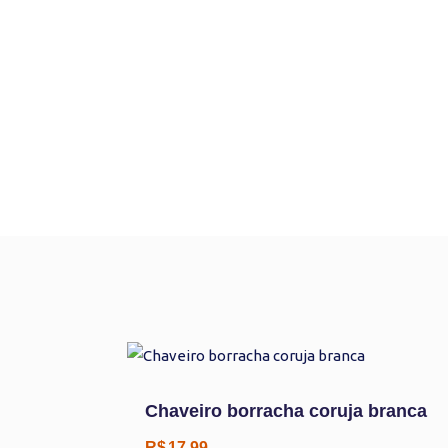
Chaveiro borracha coruja branca
R$
17,99