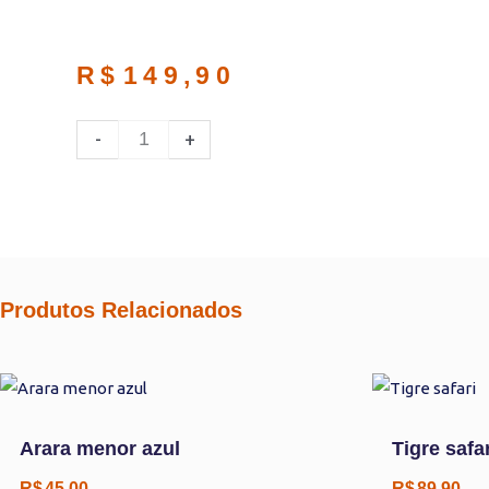
R$
149,90
ADICIONAR
-
+
Produtos Relacionados
Arara menor azul
Tigre safar
R$
45,00
R$
89,90