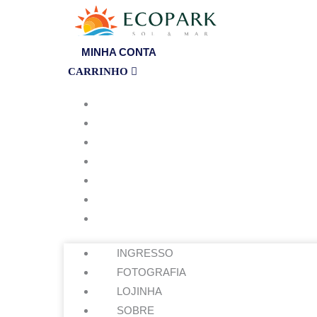
Ir
para
o
MINHA CONTA
conteúdo
CARRINHO
INGRESSO
FOTOGRAFIA
LOJINHA
SOBRE
LOCALIZAÇÃO
DÚVIDAS FREQUENTES
CONTATO
INGRESSO
FOTOGRAFIA
LOJINHA
SOBRE