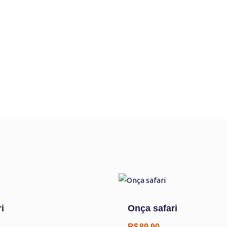
i
Onça safari
R$
89,90